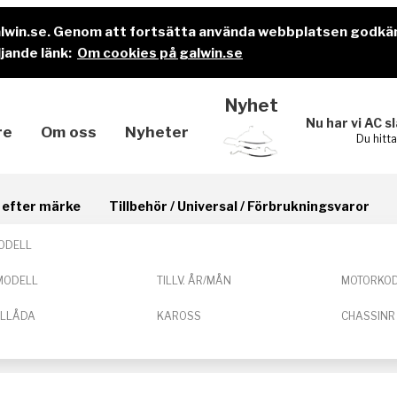
alwin.se. Genom att fortsätta använda webbplatsen godkä
jande länk:
Om cookies på galwin.se
Nyhet
Nu har vi AC s
re
Om oss
Nyheter
Du hitt
il efter märke
Tillbehör / Universal / Förbrukningsvaror
ODELL
MODELL
TILLV. ÅR/MÅN
MOTORKO
ELLÅDA
KAROSS
CHASSINR