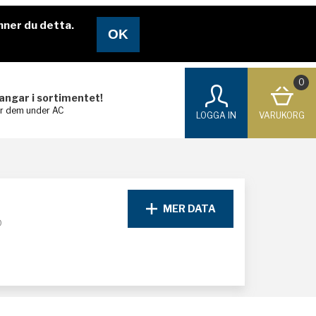
nner du detta.
0
langar i sortimentet!
ar dem under AC
LOGGA IN
VARUKORG
MER DATA
D