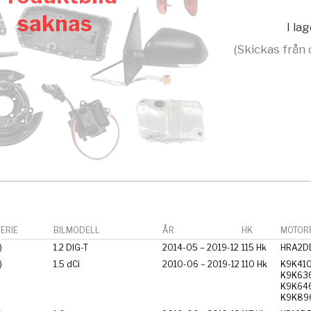
saknas
I la
(Skickas från 
ERIE
BILMODELL
ÅR
HK
MOTORF
)
1.2 DIG-T
2014-05 – 2019-12
115 Hk
HRA2D
)
1.5 dCi
2010-06 – 2019-12
110 Hk
K9K410
K9K636
K9K646
K9K89