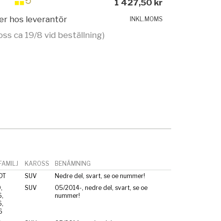
1 427,50 kr
ger hos leverantör
INKL.MOMS
oss ca 19/8 vid beställning)
AMILJ
KAROSS
BENÄMNING
DT
SUV
Nedre del, svart, se oe nummer!
,
SUV
05/2014-, nedre del, svart, se oe
,
nummer!
,
6