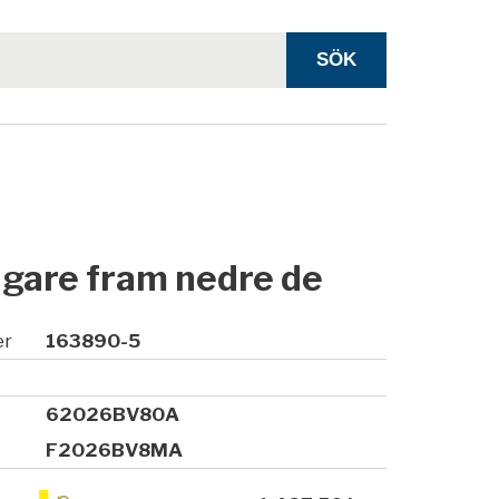
ngare fram nedre de
er
163890-5
62026BV80A
F2026BV8MA