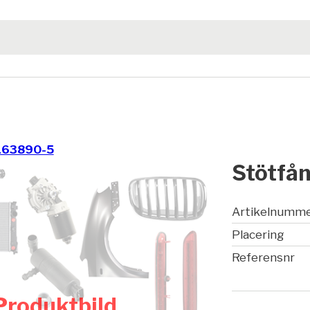
163890-5
Stötfå
Artikelnumm
Placering
Referensnr
Produktbild