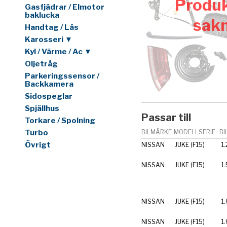
Produk
Gasfjädrar / Elmotor
baklucka
sak
Handtag / Lås
Karosseri ▼
Kyl / Värme / Ac ▼
Oljetråg
Parkeringssensor /
Backkamera
Sidospeglar
Spjällhus
Passar till
Torkare / Spolning
Turbo
BILMÄRKE
MODELLSERIE
BI
Övrigt
NISSAN
JUKE (F15)
1
NISSAN
JUKE (F15)
1.
NISSAN
JUKE (F15)
1.
NISSAN
JUKE (F15)
1.