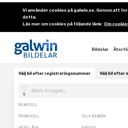
Vi använder cookies på galwin.se. Genom att f
detta.
Läs mer om cookies på följande länk:
Om cookies
Bildelar
Återfö
Välj bil efter registreringsnummer
Välj bil efter
BILMODELL
ÅRSMODELL
TILLV. ÅR/MÅN
VÄXELLÅDA
KAROSS