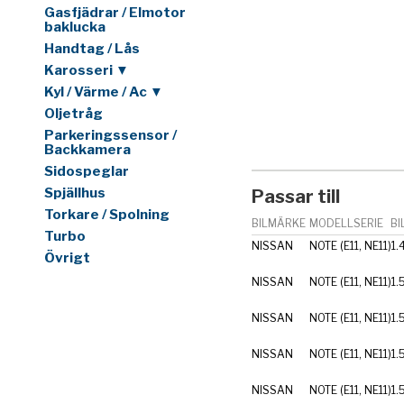
Gasfjädrar / Elmotor
baklucka
Handtag / Lås
Karosseri ▼
Kyl / Värme / Ac ▼
Oljetråg
Parkeringssensor /
Backkamera
Sidospeglar
Spjällhus
Passar till
Torkare / Spolning
BILMÄRKE
MODELLSERIE
BI
Turbo
NISSAN
NOTE (E11, NE11)
1.
Övrigt
NISSAN
NOTE (E11, NE11)
1.
NISSAN
NOTE (E11, NE11)
1.
NISSAN
NOTE (E11, NE11)
1.
NISSAN
NOTE (E11, NE11)
1.