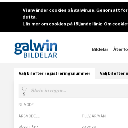
Vi använder cookies på galwin.se. Genom att f
detta.
Läs mer om cookies på följande länk:
Om cookies
Bildelar
Återfö
Välj bil efter registreringsnummer
Välj bil efter
BILMODELL
ÅRSMODELL
TILLV. ÅR/MÅN
VÄXELLÅDA
KAROSS