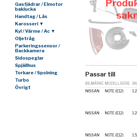
Produk
Gasfjädrar / Elmotor
baklucka
sak
Handtag / Lås
Karosseri ▼
Kyl / Värme / Ac ▼
Oljetråg
Parkeringssensor /
Backkamera
Sidospeglar
Spjällhus
Torkare / Spolning
Passar till
Turbo
BILMÄRKE
MODELLSERIE
BI
Övrigt
NISSAN
NOTE (E12)
1.
NISSAN
NOTE (E12)
1.
NISSAN
NOTE (E12)
1.