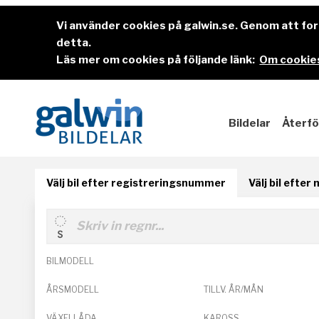
Vi använder cookies på galwin.se. Genom att f
detta.
Läs mer om cookies på följande länk:
Om cookies
Bildelar
Återfö
Välj bil efter registreringsnummer
Välj bil efter
BILMODELL
ÅRSMODELL
TILLV. ÅR/MÅN
VÄXELLÅDA
KAROSS