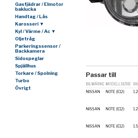
Gasfjädrar / Elmotor
baklucka
Handtag / Lås
Karosseri ▼
Kyl / Värme / Ac ▼
Oljetråg
Parkeringssensor /
Backkamera
Sidospeglar
Spjällhus
Torkare / Spolning
Passar till
Turbo
BILMÄRKE
MODELLSERIE
BI
Övrigt
NISSAN
NOTE (E12)
1.
NISSAN
NOTE (E12)
1.
NISSAN
NOTE (E12)
1.