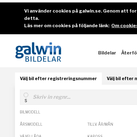
Vi använder cookies på galwin.se. Genom att f
detta.
Läs mer om cookies på följande länk:
Om cookies
Bildelar
Återfö
Välj bil efter registreringsnummer
Välj bil efter
BILMODELL
ÅRSMODELL
TILLV. ÅR/MÅN
VÄXELLÅDA
KAROSS