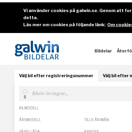
Vi använder cookies på galwin.se. Genom att f
detta.
Läs mer om cookies på följande länk:
Om cookies
Bildelar
Återfö
Välj bil efter registreringsnummer
Välj bil efter
BILMODELL
ÅRSMODELL
TILLV. ÅR/MÅN
VÄXELLÅDA
KAROSS