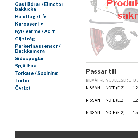
Produk
Gasfjädrar / Elmotor
baklucka
sak
Handtag / Lås
Karosseri ▼
Kyl / Värme / Ac ▼
Oljetråg
Parkeringssensor /
Backkamera
Sidospeglar
Spjällhus
Passar till
Torkare / Spolning
Turbo
BILMÄRKE
MODELLSERIE
BI
Övrigt
NISSAN
NOTE (E12)
1.
NISSAN
NOTE (E12)
1.
NISSAN
NOTE (E12)
1.