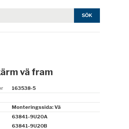
kärm vä fram
er
163538-5
Monteringssida: Vä
63841-9U20A
63841-9U20B