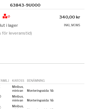
63843-9U000
340,00 kr
lut i lager
INKL.MOMS
s för leveranstid)
AMILJ
KAROSS
BENÄMNING
E
Minibus,
minivan
Monteringssida: Vä
0
Minibus,
minivan
Monteringssida: Vä
,
Minibus,