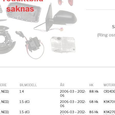
saknas
S
(Ring os
ERIE
BILMODELL
ÅR
HK
MOTORF
, NE11)
1.4
2006-03 – 2012-
88 Hk
CR14D
06
, NE11)
1.5 dCi
2006-03 – 2012-
68 Hk
K9K70
06
, NE11)
1.5 dCi
2006-03 – 2012-
86 Hk
K9K276