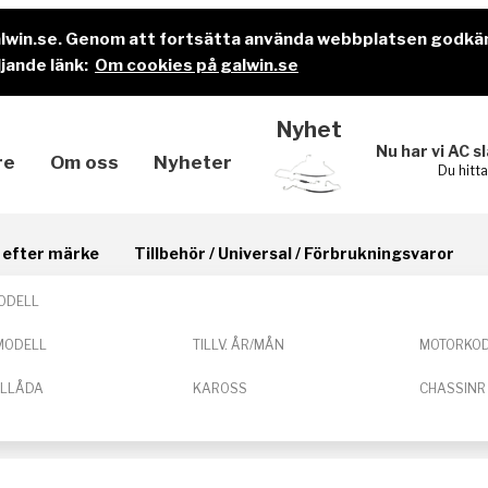
alwin.se. Genom att fortsätta använda webbplatsen godkä
jande länk:
Om cookies på galwin.se
Nyhet
Nu har vi AC s
re
Om oss
Nyheter
Du hitt
il efter märke
Tillbehör / Universal / Förbrukningsvaror
ODELL
MODELL
TILLV. ÅR/MÅN
MOTORKO
ELLÅDA
KAROSS
CHASSINR