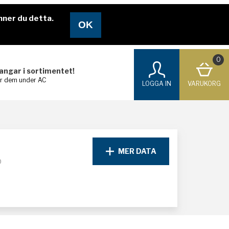
nner du detta.
0
langar i sortimentet!
ar dem under AC
LOGGA IN
VARUKORG
MER DATA
D