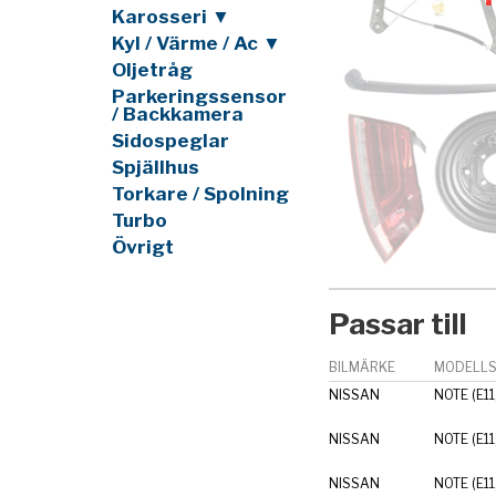
Karosseri ▼
Kyl / Värme / Ac ▼
Oljetråg
Parkeringssensor
/ Backkamera
Sidospeglar
Spjällhus
Torkare / Spolning
Turbo
Övrigt
Passar till
BILMÄRKE
MODELLS
NISSAN
NOTE (E11
NISSAN
NOTE (E11
NISSAN
NOTE (E11