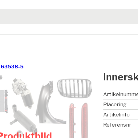
163538-5
Inners
Artikelnumm
Placering
Artikelinfo
Referensnr
Produktbild