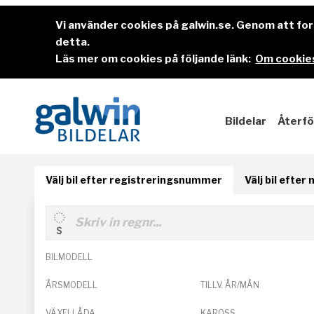
Vi använder cookies på galwin.se. Genom att f
detta.
Läs mer om cookies på följande länk:
Om cookies
Bildelar
Återfö
Välj bil efter registreringsnummer
Välj bil efter
BILMODELL
ÅRSMODELL
TILLV. ÅR/MÅN
VÄXELLÅDA
KAROSS