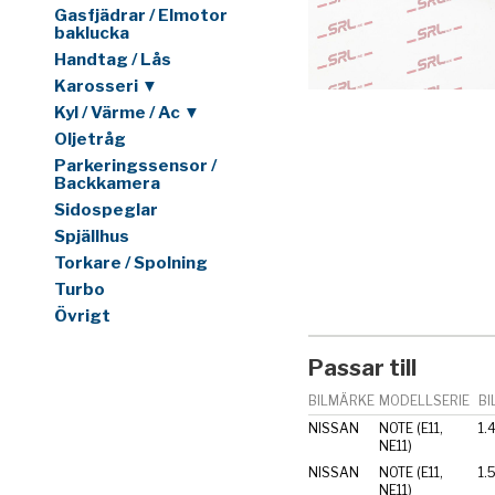
Gasfjädrar / Elmotor
baklucka
Handtag / Lås
Karosseri ▼
Kyl / Värme / Ac ▼
Oljetråg
Parkeringssensor /
Backkamera
Sidospeglar
Spjällhus
Torkare / Spolning
Turbo
Övrigt
Passar till
BILMÄRKE
MODELLSERIE
BI
NISSAN
NOTE (E11,
1.
NE11)
NISSAN
NOTE (E11,
1.
NE11)