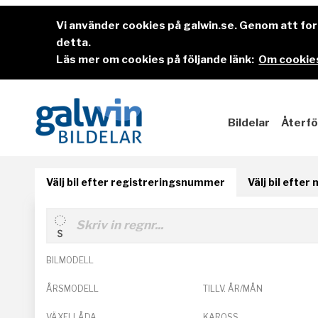
Vi använder cookies på galwin.se. Genom att f
detta.
Läs mer om cookies på följande länk:
Om cookies
Bildelar
Återfö
Välj bil efter registreringsnummer
Välj bil efter
BILMODELL
ÅRSMODELL
TILLV. ÅR/MÅN
VÄXELLÅDA
KAROSS