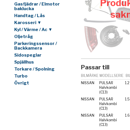
Produk
Gasfjädrar / Elmotor
baklucka
sak
Handtag / Lås
Karosseri ▼
Kyl / Värme / Ac ▼
Oljetråg
Parkeringssensor /
Backkamera
Sidospeglar
Spjällhus
Passar till
Torkare / Spolning
Turbo
BILMÄRKE
MODELLSERIE
BI
Övrigt
NISSAN
PULSAR
1.
Halvkombi
(C13)
NISSAN
PULSAR
1.5
Halvkombi
(C13)
NISSAN
PULSAR
1.
Halvkombi
(C13)