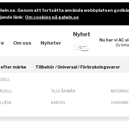
alwin.se. Genom att fortsätta använda webbplatsen godkä
jande länk:
Om cookies på galwin.se
Nyhet
Nu har vi AC s
re
Om oss
Nyheter
Du hitt
il efter märke
Tillbehör / Universal / Förbrukningsvaror
ODELL
MODELL
TILLV. ÅR/MÅN
MOTORKO
ELLÅDA
KAROSS
CHASSINR