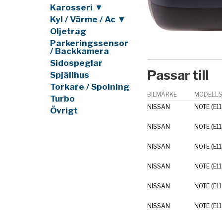
Karosseri ▼
Kyl / Värme / Ac ▼
Oljetråg
Parkeringssensor
/ Backkamera
Sidospeglar
Passar till
Spjällhus
Torkare / Spolning
BILMÄRKE
MODELLS
Turbo
NISSAN
NOTE (E11
Övrigt
NISSAN
NOTE (E11
NISSAN
NOTE (E11
NISSAN
NOTE (E11
NISSAN
NOTE (E11
NISSAN
NOTE (E11