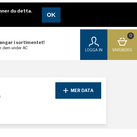
nner du detta.
0
langar i sortimentet!
ar dem under AC
LOGGA IN
VARUKORG
MER DATA
D