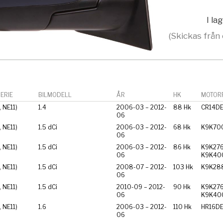
I la
(Skickas från 
ERIE
BILMODELL
ÅR
HK
MOTORF
, NE11)
1.4
2006-03 – 2012-
88 Hk
CR14D
06
, NE11)
1.5 dCi
2006-03 – 2012-
68 Hk
K9K70
06
, NE11)
1.5 dCi
2006-03 – 2012-
86 Hk
K9K276
06
K9K40
, NE11)
1.5 dCi
2008-07 – 2012-
103 Hk
K9K28
06
, NE11)
1.5 dCi
2010-09 – 2012-
90 Hk
K9K276
06
K9K40
, NE11)
1.6
2006-03 – 2012-
110 Hk
HR16D
06