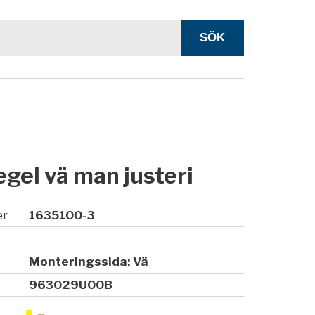
gel vä man justeri
er
1635100-3
Monteringssida: Vä
963029U00B