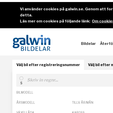
Vi använder cookies på galwin.se. Genom att f
detta.
Läs mer om cookies på följande länk:
Om cookies
Bildelar
Återfö
Välj bil efter registreringsnummer
Välj bil efter
BILMODELL
ÅRSMODELL
TILLV. ÅR/MÅN
VÄXELLÅDA
KAROSS