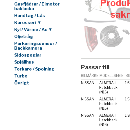
Produk
Gasfjädrar / Elmotor
baklucka
sak
Handtag / Lås
Karosseri ▼
Kyl / Värme / Ac ▼
Oljetråg
Parkeringssensor /
Backkamera
Sidospeglar
Spjällhus
Passar till
Torkare / Spolning
Turbo
BILMÄRKE
MODELLSERIE
BI
Övrigt
NISSAN
ALMERA II
1.5
Hatchback
(N16)
NISSAN
ALMERA II
1.5
Hatchback
(N16)
NISSAN
ALMERA II
1.
Hatchback
(N16)