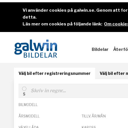
Vi använder cookies på galwin.se. Genom att f
detta.
Läs mer om cookies på följande länk:
Om cookies
Bildelar
Återfö
Välj bil efter registreringsnummer
Välj bil efter
BILMODELL
ÅRSMODELL
TILLV. ÅR/MÅN
VÄXELLÅDA
KAROSS