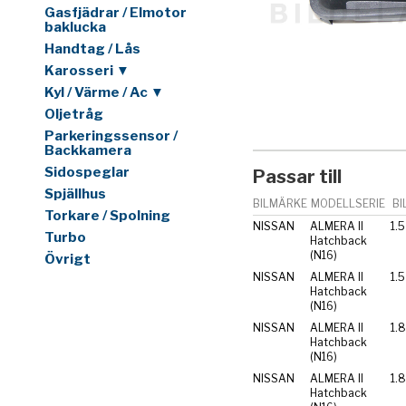
Gasfjädrar / Elmotor
baklucka
Handtag / Lås
Karosseri ▼
Kyl / Värme / Ac ▼
Oljetråg
Parkeringssensor /
Backkamera
Sidospeglar
Passar till
Spjällhus
BILMÄRKE
MODELLSERIE
BI
Torkare / Spolning
NISSAN
ALMERA II
1.5
Turbo
Hatchback
(N16)
Övrigt
NISSAN
ALMERA II
1.5
Hatchback
(N16)
NISSAN
ALMERA II
1.
Hatchback
(N16)
NISSAN
ALMERA II
1.
Hatchback