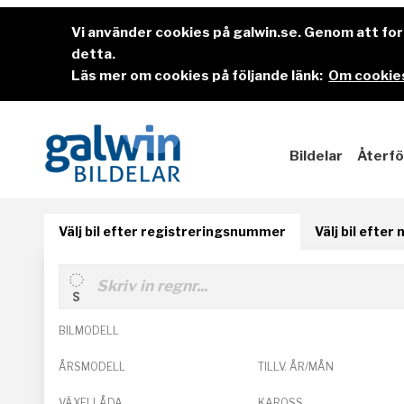
Vi använder cookies på galwin.se. Genom att f
detta.
Läs mer om cookies på följande länk:
Om cookies
Bildelar
Återfö
Välj bil efter registreringsnummer
Välj bil efter
BILMODELL
ÅRSMODELL
TILLV. ÅR/MÅN
VÄXELLÅDA
KAROSS