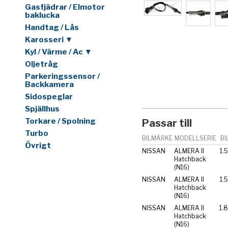
Gasfjädrar / Elmotor
baklucka
Handtag / Lås
Karosseri ▼
Kyl / Värme / Ac ▼
Oljetråg
Parkeringssensor /
Backkamera
Sidospeglar
Spjällhus
Torkare / Spolning
Passar till
Turbo
BILMÄRKE
MODELLSERIE
BI
Övrigt
NISSAN
ALMERA II
1.
Hatchback
(N16)
NISSAN
ALMERA II
1.
Hatchback
(N16)
NISSAN
ALMERA II
1.
Hatchback
(N16)