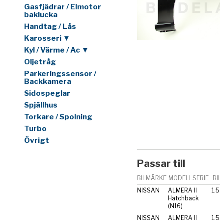
Gasfjädrar / Elmotor
baklucka
Handtag / Lås
Karosseri ▼
Kyl / Värme / Ac ▼
Oljetråg
Parkeringssensor /
Backkamera
Sidospeglar
Spjällhus
Torkare / Spolning
Turbo
Övrigt
Passar till
BILMÄRKE
MODELLSERIE
BI
NISSAN
ALMERA II
1.5
Hatchback
(N16)
NISSAN
ALMERA II
1.5