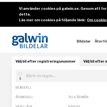
Vi använder cookies på galwin.se. Genom att f
detta.
Läs mer om cookies på följande länk:
Om cookies
Bildelar
Återfö
Välj bil efter registreringsnummer
Välj bil efter
BILMODELL
ÅRSMODELL
TILLV. ÅR/MÅN
VÄXELLÅDA
KAROSS