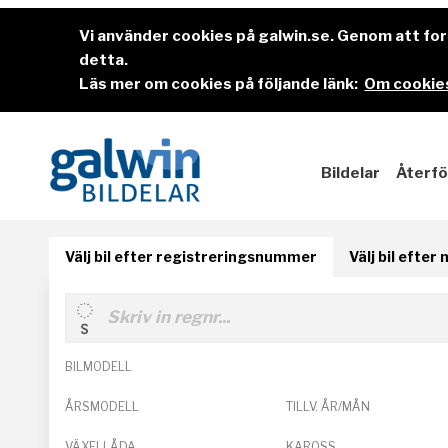
Vi använder cookies på galwin.se. Genom att f
detta.
Läs mer om cookies på följande länk:
Om cookies
Bildelar
Återfö
Välj bil efter registreringsnummer
Välj bil efter
BILMODELL
ÅRSMODELL
TILLV. ÅR/MÅN
VÄXELLÅDA
KAROSS