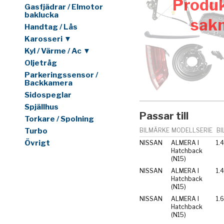
Produk
Gasfjädrar / Elmotor
baklucka
sak
Handtag / Lås
Karosseri ▼
Kyl / Värme / Ac ▼
Oljetråg
Parkeringssensor /
Backkamera
Sidospeglar
Spjällhus
Passar till
Torkare / Spolning
Turbo
BILMÄRKE
MODELLSERIE
BI
Övrigt
NISSAN
ALMERA I
1.
Hatchback
(N15)
NISSAN
ALMERA I
Hatchback
(N15)
NISSAN
ALMERA I
1.
Hatchback
(N15)