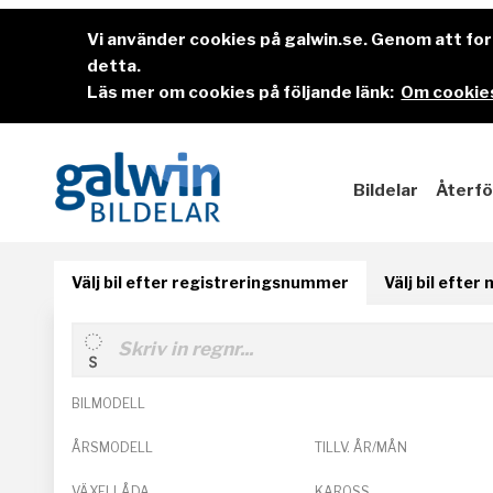
Vi använder cookies på galwin.se. Genom att f
detta.
Läs mer om cookies på följande länk:
Om cookies
Bildelar
Återfö
Välj bil efter registreringsnummer
Välj bil efter
BILMODELL
ÅRSMODELL
TILLV. ÅR/MÅN
VÄXELLÅDA
KAROSS