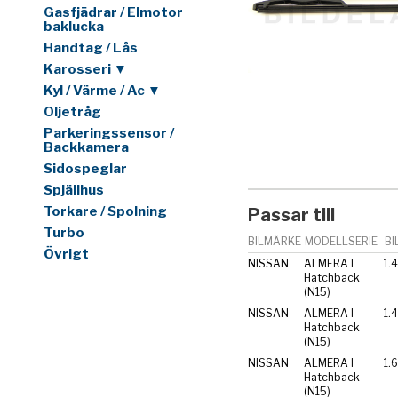
Gasfjädrar / Elmotor
baklucka
Handtag / Lås
Karosseri ▼
Kyl / Värme / Ac ▼
Oljetråg
Parkeringssensor /
Backkamera
Sidospeglar
Spjällhus
Torkare / Spolning
Passar till
Turbo
BILMÄRKE
MODELLSERIE
BI
Övrigt
NISSAN
ALMERA I
1.
Hatchback
(N15)
NISSAN
ALMERA I
Hatchback
(N15)
NISSAN
ALMERA I
1.
Hatchback
(N15)