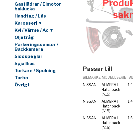
Produk
Gasfjädrar / Elmotor
baklucka
sak
Handtag / Lås
Karosseri ▼
Kyl / Värme / Ac ▼
Oljetråg
Parkeringssensor /
Backkamera
Sidospeglar
Spjällhus
Passar till
Torkare / Spolning
Turbo
BILMÄRKE
MODELLSERIE
BI
Övrigt
NISSAN
ALMERA I
1.4
Hatchback
(N15)
NISSAN
ALMERA I
Hatchback
(N15)
NISSAN
ALMERA I
1.6
Hatchback
(N15)