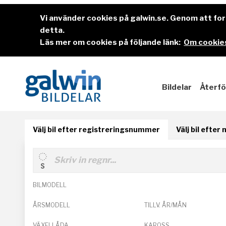
Vi använder cookies på galwin.se. Genom att f
detta.
Läs mer om cookies på följande länk:
Om cookies
Bildelar
Återfö
Välj bil efter registreringsnummer
Välj bil efter
BILMODELL
ÅRSMODELL
TILLV. ÅR/MÅN
VÄXELLÅDA
KAROSS