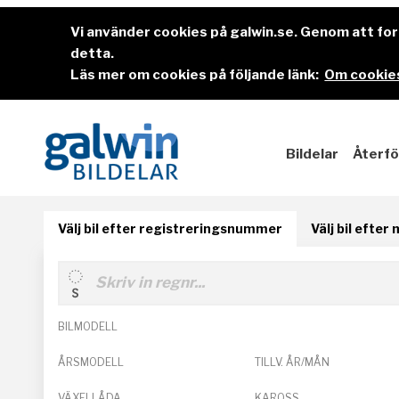
Vi använder cookies på galwin.se. Genom att f
detta.
Läs mer om cookies på följande länk:
Om cookies
Bildelar
Återfö
Välj bil efter registreringsnummer
Välj bil efter
BILMODELL
ÅRSMODELL
TILLV. ÅR/MÅN
VÄXELLÅDA
KAROSS