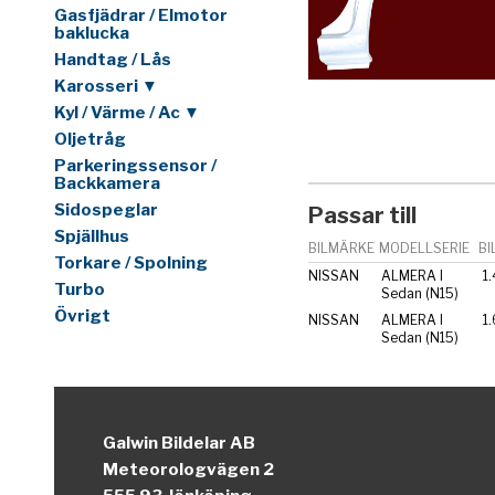
Gasfjädrar / Elmotor
baklucka
Handtag / Lås
Karosseri ▼
Kyl / Värme / Ac ▼
Oljetråg
Parkeringssensor /
Backkamera
Sidospeglar
Passar till
Spjällhus
BILMÄRKE
MODELLSERIE
BI
Torkare / Spolning
NISSAN
ALMERA I
1.
Turbo
Sedan (N15)
Övrigt
NISSAN
ALMERA I
1.
Sedan (N15)
Galwin Bildelar AB
Meteorologvägen 2