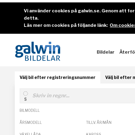
Vi använder cookies på galwin.se. Genom att f
detta.
Läs mer om cookies på följande länk:
Om cookies
Bildelar
Återfö
Välj bil efter registreringsnummer
Välj bil efter
BILMODELL
ÅRSMODELL
TILLV. ÅR/MÅN
VÄXELLÅDA
KAROSS