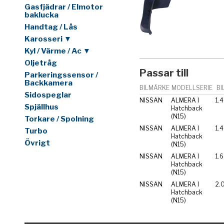
Gasfjädrar / Elmotor
baklucka
Handtag / Lås
Karosseri ▼
Kyl / Värme / Ac ▼
Oljetråg
Passar till
Parkeringssensor /
Backkamera
BILMÄRKE
MODELLSERIE
BI
Sidospeglar
NISSAN
ALMERA I
1.4
Spjällhus
Hatchback
(N15)
Torkare / Spolning
NISSAN
ALMERA I
Turbo
Hatchback
Övrigt
(N15)
NISSAN
ALMERA I
1.6
Hatchback
(N15)
NISSAN
ALMERA I
2.
Hatchback
(N15)