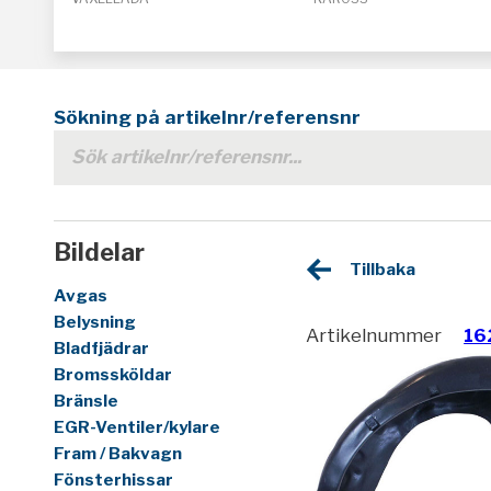
Sökning på artikelnr/referensnr
Bildelar
Tillbaka
Avgas
Belysning
Artikelnummer
16
Bladfjädrar
Bromssköldar
Bränsle
EGR-Ventiler/kylare
Fram / Bakvagn
Fönsterhissar