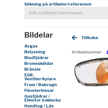
Sökning på artikelnr/referensnr
Bildelar
Tillbaka
Avgas
Belysning
Artikelnummer
Bladfjädrar
Bromssköldar
Bränsle
EGR-
Ventiler/kylare
Fram / Bakvagn
Fönsterhissar
Gasfjädrar /
Elmotor baklucka
Handtag / Lås