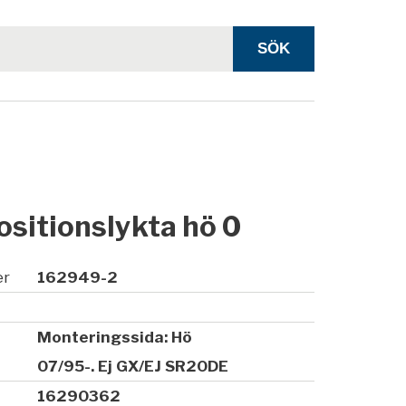
ositionslykta hö 0
er
162949-2
Monteringssida: Hö
07/95-. Ej GX/EJ SR20DE
16290362