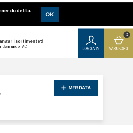
nner du detta.
0
langar i sortimentet!
ar dem under AC
LOGGA IN
VARUKORG
MER DATA
D