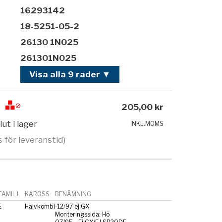
16293142
18-5251-05-2
26130 1N025
261301N025
Visa alla 9 rader ▼
205,00 kr
lut i lager
INKL.MOMS
s för leveranstid)
AMILJ
KAROSS
BENÄMNING
E
Halvkombi
-12/97 ej GX
Monteringssida: Hö