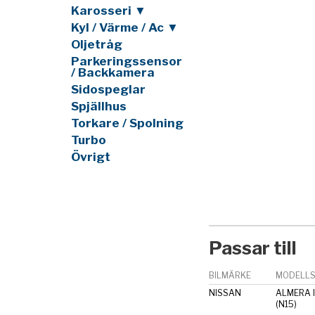
Karosseri ▼
Kyl / Värme / Ac ▼
Oljetråg
Parkeringssensor
/ Backkamera
Sidospeglar
Spjällhus
Torkare / Spolning
Turbo
Övrigt
Passar till
BILMÄRKE
MODELLS
NISSAN
ALMERA I
(N15)