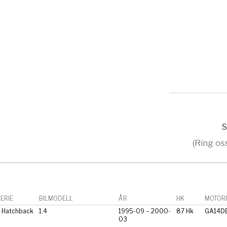
S
(Ring os
ERIE
BILMODELL
ÅR
HK
MOTORF
 Hatchback
1.4
1995-09 – 2000-
87 Hk
GA14D
03