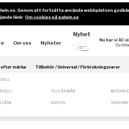
alwin.se. Genom att fortsätta använda webbplatsen godkä
jande länk:
Om cookies på galwin.se
Nyhet
Nu har vi AC s
re
Om oss
Nyheter
Du hitt
il efter märke
Tillbehör / Universal / Förbrukningsvaror
ODELL
MODELL
TILLV. ÅR/MÅN
MOTORKO
ELLÅDA
KAROSS
CHASSINR