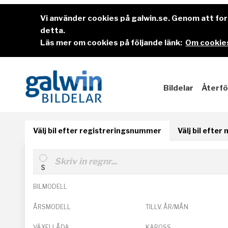
Vi använder cookies på galwin.se. Genom att f
detta.
Läs mer om cookies på följande länk:
Om cookies
Bildelar
Återfö
Välj bil efter registreringsnummer
Välj bil efter
BILMODELL
ÅRSMODELL
TILLV. ÅR/MÅN
VÄXELLÅDA
KAROSS