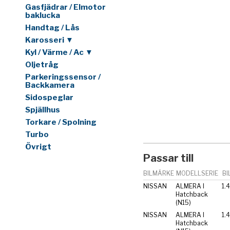
Gasfjädrar / Elmotor
baklucka
Handtag / Lås
Karosseri ▼
Kyl / Värme / Ac ▼
Oljetråg
Parkeringssensor /
Backkamera
Sidospeglar
Spjällhus
Torkare / Spolning
Turbo
Övrigt
Passar till
BILMÄRKE
MODELLSERIE
BI
NISSAN
ALMERA I
1.
Hatchback
(N15)
NISSAN
ALMERA I
Hatchback