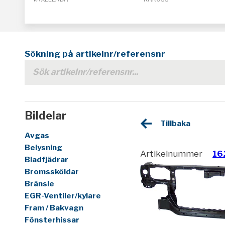
Sökning på artikelnr/referensnr
Bildelar
Tillbaka
Avgas
Belysning
Artikelnummer
16
Bladfjädrar
Bromssköldar
Bränsle
EGR-Ventiler/kylare
Fram / Bakvagn
Fönsterhissar