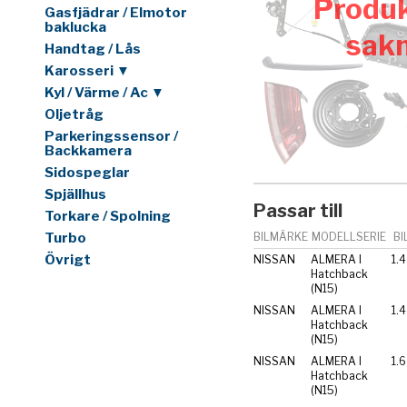
Produk
Gasfjädrar / Elmotor
baklucka
sak
Handtag / Lås
Karosseri ▼
Kyl / Värme / Ac ▼
Oljetråg
Parkeringssensor /
Backkamera
Sidospeglar
Spjällhus
Passar till
Torkare / Spolning
Turbo
BILMÄRKE
MODELLSERIE
BI
Övrigt
NISSAN
ALMERA I
1.4
Hatchback
(N15)
NISSAN
ALMERA I
Hatchback
(N15)
NISSAN
ALMERA I
1.6
Hatchback
(N15)