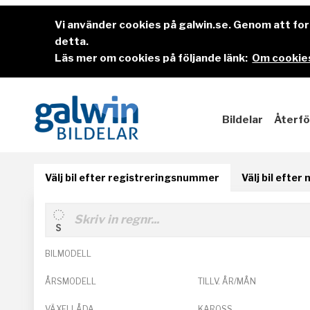
Vi använder cookies på galwin.se. Genom att f
detta.
Läs mer om cookies på följande länk:
Om cookies
Bildelar
Återfö
Välj bil efter registreringsnummer
Välj bil efter
BILMODELL
ÅRSMODELL
TILLV. ÅR/MÅN
VÄXELLÅDA
KAROSS