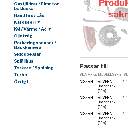
Produk
Gasfjädrar / Elmotor
baklucka
sak
Handtag / Lås
Karosseri ▼
Kyl / Värme / Ac ▼
Oljetråg
Parkeringssensor /
Backkamera
Sidospeglar
Spjällhus
Passar till
Torkare / Spolning
Turbo
BILMÄRKE
MODELLSERIE
BI
Övrigt
NISSAN
ALMERA I
1.4
Hatchback
(N15)
NISSAN
ALMERA I
Hatchback
(N15)
NISSAN
ALMERA I
1.6
Hatchback
(N15)