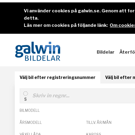
Vi använder cookies på galwin.se. Genom att f
detta.
Läs mer om cookies på följande länk:
Om cookies
Bildelar
Återfö
Välj bil efter registreringsnummer
Välj bil efter
BILMODELL
ÅRSMODELL
TILLV. ÅR/MÅN
VÄXELLÅDA
KAROSS