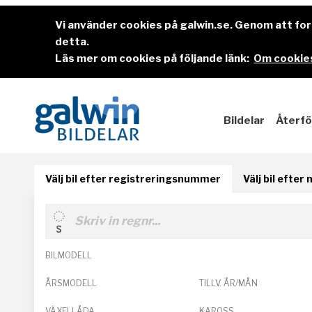
Vi använder cookies på galwin.se. Genom att f
detta.
Läs mer om cookies på följande länk:
Om cookies
Bildelar
Återfö
Välj bil efter registreringsnummer
Välj bil efter
BILMODELL
ÅRSMODELL
TILLV. ÅR/MÅN
VÄXELLÅDA
KAROSS