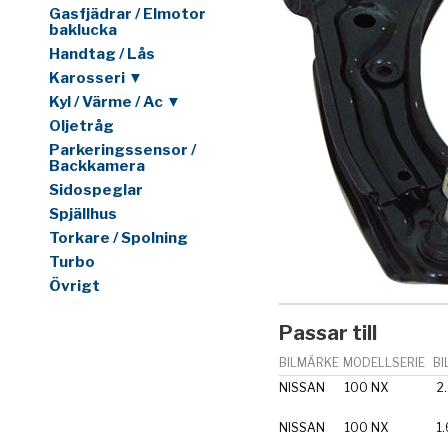
Gasfjädrar / Elmotor
baklucka
Handtag / Lås
Karosseri ▼
Kyl / Värme / Ac ▼
Oljetråg
Parkeringssensor /
Backkamera
Sidospeglar
Spjällhus
Torkare / Spolning
Turbo
Övrigt
Passar till
BILMÄRKE
MODELLSERIE
BI
NISSAN
100 NX
2
NISSAN
100 NX
1.