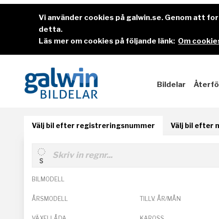
Vi använder cookies på galwin.se. Genom att f
detta.
Läs mer om cookies på följande länk:
Om cookies
Bildelar
Återfö
Välj bil efter registreringsnummer
Välj bil efter
BILMODELL
ÅRSMODELL
TILLV. ÅR/MÅN
VÄXELLÅDA
KAROSS