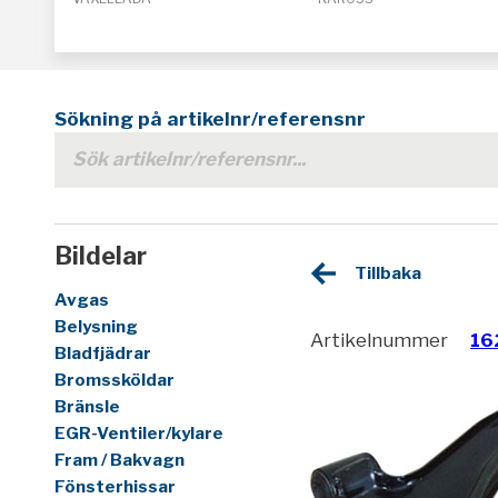
Sökning på artikelnr/referensnr
Bildelar
Tillbaka
Avgas
Belysning
Artikelnummer
16
Bladfjädrar
Bromssköldar
Bränsle
EGR-Ventiler/kylare
Fram / Bakvagn
Fönsterhissar