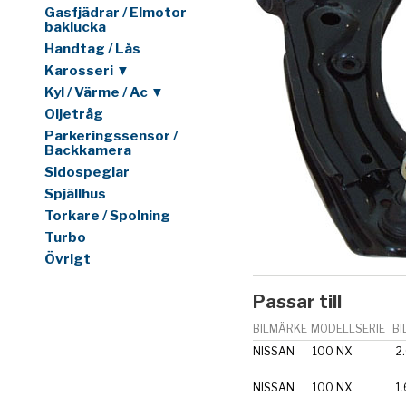
Gasfjädrar / Elmotor
baklucka
Handtag / Lås
Karosseri ▼
Kyl / Värme / Ac ▼
Oljetråg
Parkeringssensor /
Backkamera
Sidospeglar
Spjällhus
Torkare / Spolning
Turbo
Övrigt
Passar till
BILMÄRKE
MODELLSERIE
BI
NISSAN
100 NX
2
NISSAN
100 NX
1.