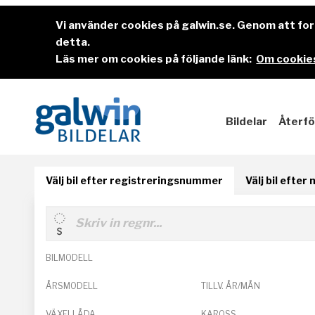
Vi använder cookies på galwin.se. Genom att f
detta.
Läs mer om cookies på följande länk:
Om cookies
Bildelar
Återfö
Välj bil efter registreringsnummer
Välj bil efter
BILMODELL
ÅRSMODELL
TILLV. ÅR/MÅN
VÄXELLÅDA
KAROSS