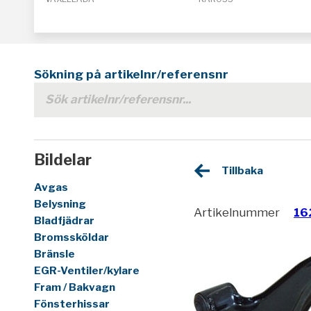
Sökning på artikelnr/referensnr
Bildelar
Tillbaka
Avgas
Belysning
Artikelnummer
16
Bladfjädrar
Bromssköldar
Bränsle
EGR-Ventiler/kylare
Fram / Bakvagn
Fönsterhissar