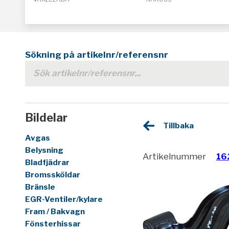
Sökning på artikelnr/referensnr
Bildelar
Tillbaka
Avgas
Belysning
Artikelnummer
16
Bladfjädrar
Bromssköldar
Bränsle
EGR-Ventiler/kylare
Fram / Bakvagn
Fönsterhissar