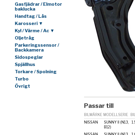
Gasfjädrar / Elmotor
baklucka
Handtag / Lås
Karosseri ▼
Kyl / Värme / Ac ▼
Oljetråg
Parkeringssensor /
Backkamera
Sidospeglar
Spjällhus
Torkare / Spolning
Turbo
Övrigt
Passar till
BILMÄRKE
MODELLSERIE
BI
NISSAN
SUNNY II (N13,
1.
B12)
NISSAN
SUNNY II (N13,
1.