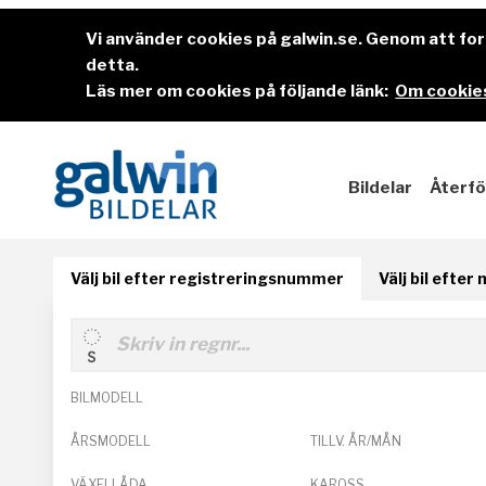
Vi använder cookies på galwin.se. Genom att f
detta.
Läs mer om cookies på följande länk:
Om cookies
Bildelar
Återfö
Välj bil efter registreringsnummer
Välj bil efter
BILMODELL
ÅRSMODELL
TILLV. ÅR/MÅN
VÄXELLÅDA
KAROSS