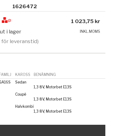
1626472
1 023,75 kr
ut i lager
INKL.MOMS
 för leveranstid)
AMILJ
KAROSS
BENÄMNING
 GA16S
Sedan
1,3 8V, Motorbet E13S
Coupé
1,3 8V, Motorbet E13S
Halvkombi
1,3 8V, Motorbet E13S