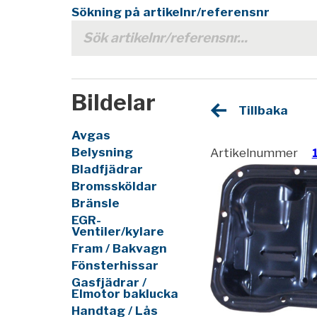
Sökning på artikelnr/referensnr
Bildelar
Tillbaka
Avgas
Belysning
Artikelnummer
Bladfjädrar
Bromssköldar
Bränsle
EGR-
Ventiler/kylare
Fram / Bakvagn
Fönsterhissar
Gasfjädrar /
Elmotor baklucka
Handtag / Lås