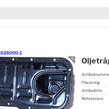
1626000-1
Oljetrå
Artikelnumm
Placering
Artikelinfo
Referensnr