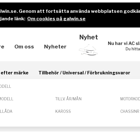
alwin.se. Genom att fortsätta använda webbplatsen godkä
jande länk:
Om cookies på galwin.se
Nyhet
Nu har vi AC s
re
Om oss
Nyheter
Du hitt
il efter märke
Tillbehör / Universal / Förbrukningsvaror
ODELL
MODELL
TILLV. ÅR/MÅN
MOTORKO
ELLÅDA
KAROSS
CHASSINR