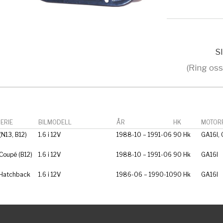
Sl
(Ring oss
ERIE
BILMODELL
ÅR
HK
MOTORF
(N13, B12)
1.6 i 12V
1988-10 – 1991-06
90 Hk
GA16I,
Coupé (B12)
1.6 i 12V
1988-10 – 1991-06
90 Hk
GA16I
 Hatchback
1.6 i 12V
1986-06 – 1990-10
90 Hk
GA16I