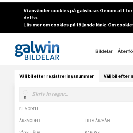
Vi använder cookies på galwin.se. Genom att f
detta.
Läs mer om cookies på följande länk:
Om cookies
Bildelar
Återfö
Välj bil efter registreringsnummer
Välj bil efter
BILMODELL
ÅRSMODELL
TILLV. ÅR/MÅN
VÄXELLÅDA
KAROSS