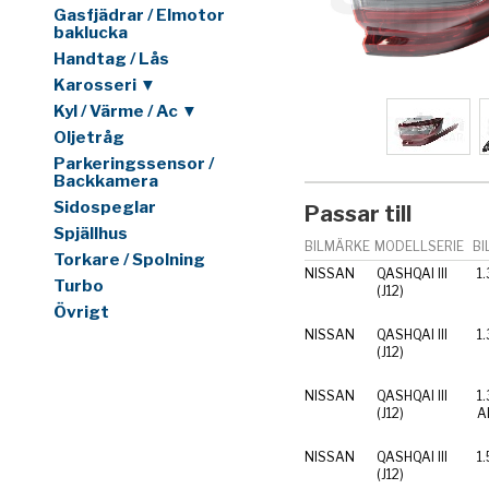
Gasfjädrar / Elmotor
baklucka
Handtag / Lås
Karosseri ▼
Kyl / Värme / Ac ▼
Oljetråg
Parkeringssensor /
Backkamera
Sidospeglar
Passar till
Spjällhus
BILMÄRKE
MODELLSERIE
BI
Torkare / Spolning
NISSAN
QASHQAI III
1
Turbo
(J12)
Övrigt
NISSAN
QASHQAI III
1
(J12)
NISSAN
QASHQAI III
1
(J12)
Al
NISSAN
QASHQAI III
1
(J12)