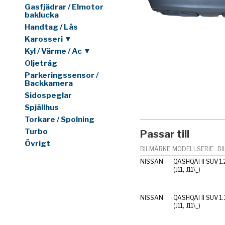
Gasfjädrar / Elmotor
baklucka
Handtag / Lås
Karosseri ▼
Kyl / Värme / Ac ▼
Oljetråg
Parkeringssensor /
Backkamera
Sidospeglar
Spjällhus
Torkare / Spolning
Turbo
Passar till
Övrigt
BILMÄRKE
MODELLSERIE
BI
NISSAN
QASHQAI II SUV
1
(J11, J11\_)
NISSAN
QASHQAI II SUV
1
(J11, J11\_)