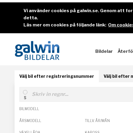
Vi använder cookies på galwin.se. Genom att f
detta.
Läs mer om cookies på följande länk:
Om cookies
Bildelar
Återfö
Välj bil efter registreringsnummer
Välj bil efter
BILMODELL
ÅRSMODELL
TILLV. ÅR/MÅN
VÄXELLÅDA
KAROSS