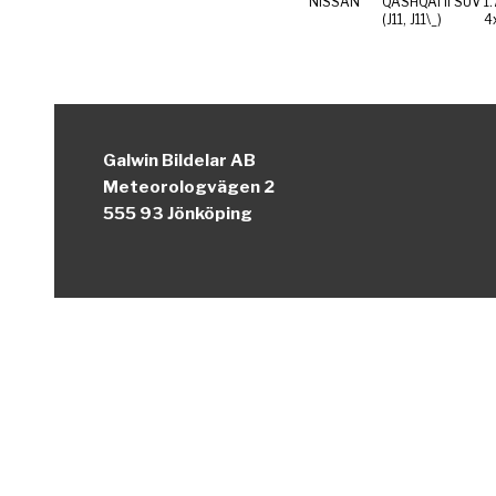
NISSAN
QASHQAI II SUV
1
(J11, J11\_)
4
Galwin Bildelar AB
Meteorologvägen 2
555 93 Jönköping