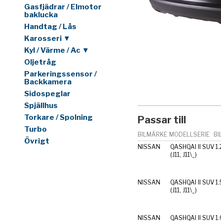
Gasfjädrar / Elmotor
baklucka
Handtag / Lås
Karosseri ▼
Kyl / Värme / Ac ▼
Oljetråg
Parkeringssensor /
Backkamera
Sidospeglar
Spjällhus
Torkare / Spolning
Passar till
Turbo
BILMÄRKE
MODELLSERIE
BI
Övrigt
NISSAN
QASHQAI II SUV
1
(J11, J11\_)
NISSAN
QASHQAI II SUV
1.
(J11, J11\_)
NISSAN
QASHQAI II SUV
1.