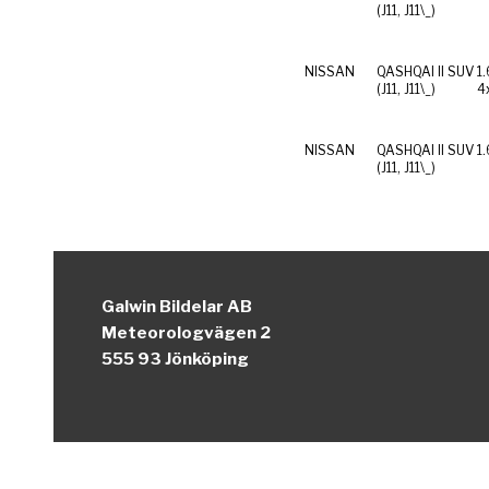
(J11, J11\_)
NISSAN
QASHQAI II SUV
1
(J11, J11\_)
4
NISSAN
QASHQAI II SUV
1
(J11, J11\_)
Galwin Bildelar AB
Meteorologvägen 2
555 93 Jönköping