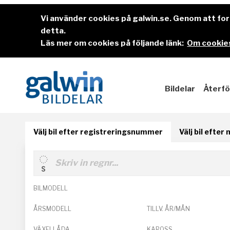
Vi använder cookies på galwin.se. Genom att f
detta.
Läs mer om cookies på följande länk:
Om cookies
Bildelar
Återfö
Välj bil efter registreringsnummer
Välj bil efter
BILMODELL
ÅRSMODELL
TILLV. ÅR/MÅN
VÄXELLÅDA
KAROSS