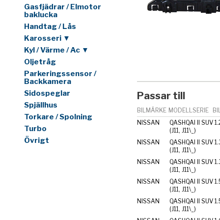
Gasfjädrar / Elmotor
baklucka
Handtag / Lås
Karosseri ▼
Kyl / Värme / Ac ▼
Oljetråg
Parkeringssensor /
Backkamera
Sidospeglar
Passar till
Spjällhus
BILMÄRKE
MODELLSERIE
BI
Torkare / Spolning
NISSAN
QASHQAI II SUV
1
Turbo
(J11, J11\_)
Övrigt
NISSAN
QASHQAI II SUV
1
(J11, J11\_)
NISSAN
QASHQAI II SUV
1
(J11, J11\_)
NISSAN
QASHQAI II SUV
1.
(J11, J11\_)
NISSAN
QASHQAI II SUV
1.
(J11, J11\_)