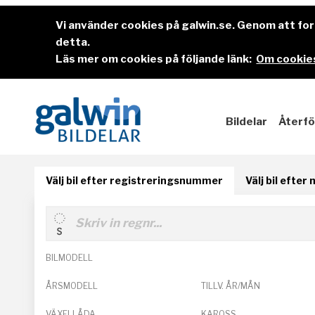
Vi använder cookies på galwin.se. Genom att f
detta.
Läs mer om cookies på följande länk:
Om cookies
Bildelar
Återfö
Välj bil efter registreringsnummer
Välj bil efter
BILMODELL
ÅRSMODELL
TILLV. ÅR/MÅN
VÄXELLÅDA
KAROSS