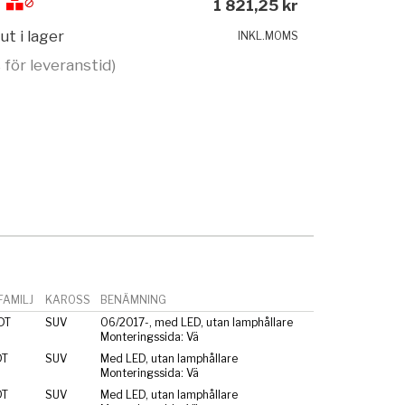
1 821,25 kr
ut i lager
INKL.MOMS
 för leveranstid)
AMILJ
KAROSS
BENÄMNING
DT
SUV
06/2017-, med LED, utan lamphållare
Monteringssida: Vä
DT
SUV
Med LED, utan lamphållare
Monteringssida: Vä
DT
SUV
Med LED, utan lamphållare