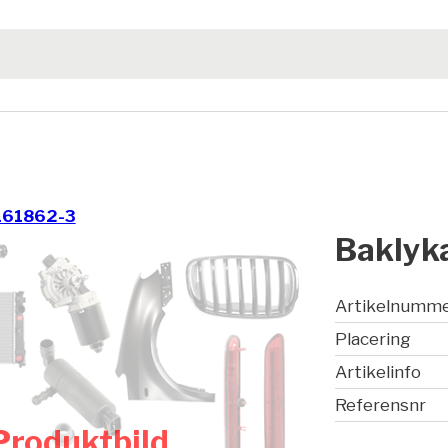
161862-3
Baklyka
Artikelnumm
Placering
Artikelinfo
Referensnr
Produktbild