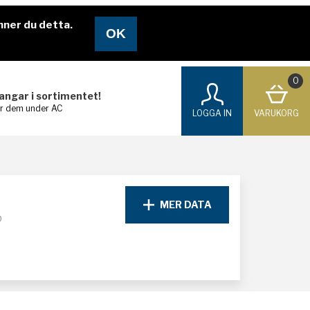
nner du detta.
0
langar i sortimentet!
ar dem under AC
LOGGA IN
VARUKORG
MER DATA
D