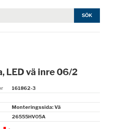
, LED vä inre 06/2
er
161862-3
Monteringssida: Vä
26555HV05A