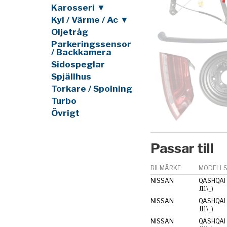
Karosseri ▼
Kyl / Värme / Ac ▼
Oljetråg
Parkeringssensor
/ Backkamera
Sidospeglar
Spjällhus
Torkare / Spolning
Turbo
Övrigt
Passar till
BILMÄRKE
MODELLS
NISSAN
QASHQAI I
J11\_)
NISSAN
QASHQAI I
J11\_)
NISSAN
QASHQAI I