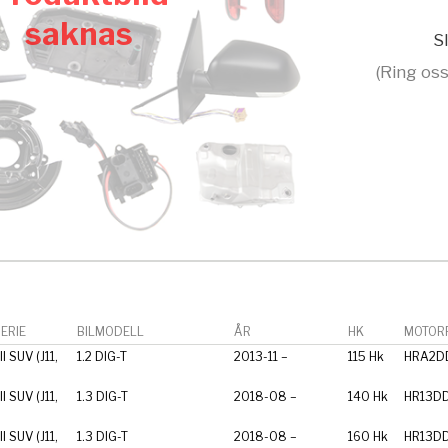
saknas
Sl
(Ring oss
ERIE
BILMODELL
ÅR
HK
MOTORF
I SUV (J11,
1.2 DIG-T
2013-11 –
115 Hk
HRA2D
I SUV (J11,
1.3 DIG-T
2018-08 –
140 Hk
HR13D
I SUV (J11,
1.3 DIG-T
2018-08 –
160 Hk
HR13D