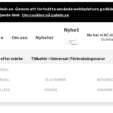
alwin.se. Genom att fortsätta använda webbplatsen godkä
jande länk:
Om cookies på galwin.se
Nyhet
Nu har vi AC s
re
Om oss
Nyheter
Du hitt
il efter märke
Tillbehör / Universal / Förbrukningsvaror
ODELL
MODELL
TILLV. ÅR/MÅN
MOTORKO
ELLÅDA
KAROSS
CHASSINR