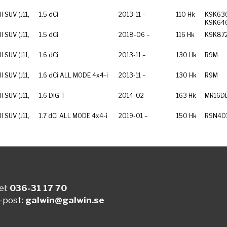
I SUV (J11,
1.5 dCi
2013-11 –
110 Hk
K9K636
K9K64
I SUV (J11,
1.5 dCi
2018-06 –
116 Hk
K9K87
I SUV (J11,
1.6 dCi
2013-11 –
130 Hk
R9M
I SUV (J11,
1.6 dCi ALL MODE 4x4-i
2013-11 –
130 Hk
R9M
I SUV (J11,
1.6 DIG-T
2014-02 –
163 Hk
MR16D
I SUV (J11,
1.7 dCi ALL MODE 4x4-i
2019-01 –
150 Hk
R9N40
el:
036-31 17 70
-post:
galwin@galwin.se