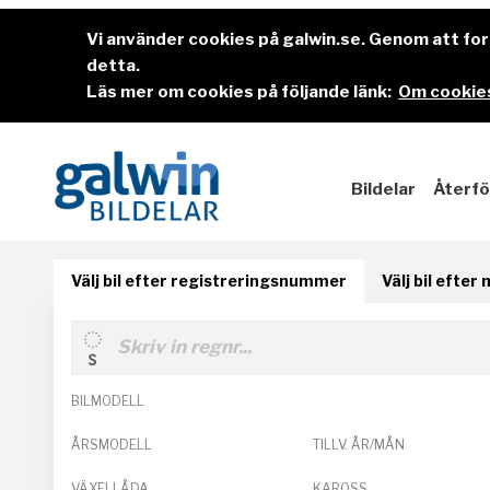
Vi använder cookies på galwin.se. Genom att f
detta.
Läs mer om cookies på följande länk:
Om cookies
Bildelar
Återfö
Välj bil efter registreringsnummer
Välj bil efter
BILMODELL
ÅRSMODELL
TILLV. ÅR/MÅN
VÄXELLÅDA
KAROSS