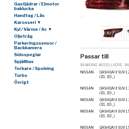
Gasfjädrar / Elmotor
baklucka
Handtag / Lås
Karosseri ▼
Kyl / Värme / Ac ▼
Oljetråg
Parkeringssensor /
Backkamera
Sidospeglar
Passar till
Spjällhus
BILMÄRKE
MODELLSERIE
BI
Torkare / Spolning
NISSAN
QASHQAI II SUV
1
Turbo
(J11, J11\_)
Övrigt
NISSAN
QASHQAI II SUV
1
(J11, J11\_)
NISSAN
QASHQAI II SUV
1
(J11, J11\_)
NISSAN
QASHQAI II SUV
1.
(J11, J11\_)
NISSAN
QASHQAI II SUV
1.