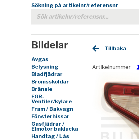
Sökning på artikelnr/referensnr
Bildelar
Tillbaka
Avgas
Belysning
Artikelnummer
Bladfjädrar
Bromssköldar
Bränsle
EGR-
Ventiler/kylare
Fram / Bakvagn
Fönsterhissar
Gasfjädrar /
Elmotor baklucka
Handtag / Lås