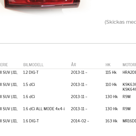
(Skickas med
ERIE
BILMODELL
ÅR
HK
MOTORF
I SUV (J11,
1.2 DIG-T
2013-11 –
115 Hk
HRA2D
I SUV (J11,
1.5 dCi
2013-11 –
110 Hk
K9K636
K9K64
I SUV (J11,
1.6 dCi
2013-11 –
130 Hk
R9M
I SUV (J11,
1.6 dCi ALL MODE 4x4-i
2013-11 –
130 Hk
R9M
I SUV (J11,
1.6 DIG-T
2014-02 –
163 Hk
MR16D