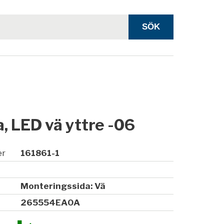
, LED vä yttre -06
er
161861-1
Monteringssida: Vä
265554EA0A