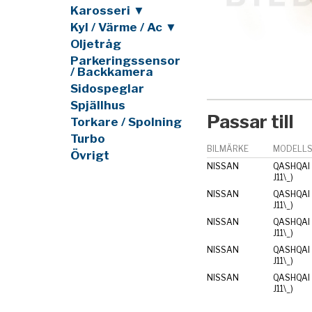
Karosseri ▼
Kyl / Värme / Ac ▼
Oljetråg
Parkeringssensor
/ Backkamera
Sidospeglar
Spjällhus
Passar till
Torkare / Spolning
Turbo
BILMÄRKE
MODELLS
Övrigt
NISSAN
QASHQAI I
J11\_)
NISSAN
QASHQAI I
J11\_)
NISSAN
QASHQAI I
J11\_)
NISSAN
QASHQAI I
J11\_)
NISSAN
QASHQAI I
J11\_)