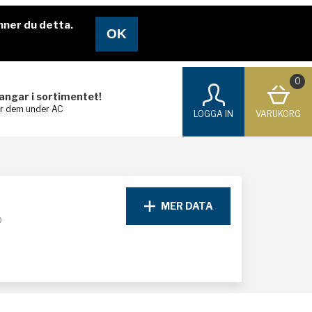
nner du detta.
0
langar i sortimentet!
ar dem under AC
LOGGA IN
VARUKORG
MER DATA
D