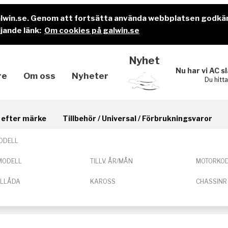
alwin.se. Genom att fortsätta använda webbplatsen godkä
jande länk:
Om cookies på galwin.se
Nyhet
Nu har vi AC s
re
Om oss
Nyheter
Du hitt
il efter märke
Tillbehör / Universal / Förbrukningsvaror
ODELL
MODELL
TILLV. ÅR/MÅN
MOTORKO
ELLÅDA
KAROSS
CHASSINR