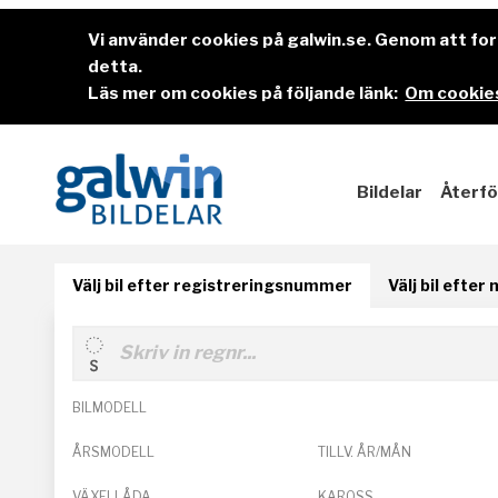
Vi använder cookies på galwin.se. Genom att f
detta.
Läs mer om cookies på följande länk:
Om cookies
Bildelar
Återfö
Välj bil efter registreringsnummer
Välj bil efter
BILMODELL
ÅRSMODELL
TILLV. ÅR/MÅN
VÄXELLÅDA
KAROSS