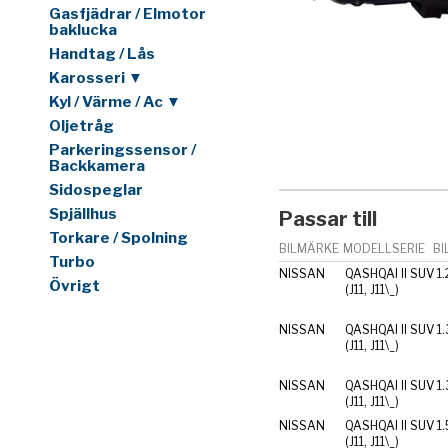
Gasfjädrar / Elmotor
baklucka
Handtag / Lås
Karosseri ▼
Kyl / Värme / Ac ▼
Oljetråg
Parkeringssensor /
Backkamera
Sidospeglar
Spjällhus
Passar till
Torkare / Spolning
BILMÄRKE
MODELLSERIE
BI
Turbo
NISSAN
QASHQAI II SUV
1
Övrigt
(J11, J11\_)
NISSAN
QASHQAI II SUV
1
(J11, J11\_)
NISSAN
QASHQAI II SUV
1
(J11, J11\_)
NISSAN
QASHQAI II SUV
1.
(J11, J11\_)