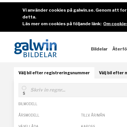
Vi använder cookies på galwin.se. Genom att f
detta.
Läs mer om cookies på följande länk:
Om cookies
Bildelar
Återfö
Välj bil efter registreringsnummer
Välj bil efter
BILMODELL
ÅRSMODELL
TILLV. ÅR/MÅN
VÄXELLÅDA
KAROSS