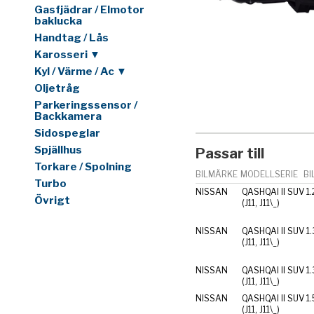
Gasfjädrar / Elmotor
baklucka
Handtag / Lås
Karosseri ▼
Kyl / Värme / Ac ▼
Oljetråg
Parkeringssensor /
Backkamera
Sidospeglar
Spjällhus
Passar till
Torkare / Spolning
BILMÄRKE
MODELLSERIE
BI
Turbo
NISSAN
QASHQAI II SUV
1
Övrigt
(J11, J11\_)
NISSAN
QASHQAI II SUV
1
(J11, J11\_)
NISSAN
QASHQAI II SUV
1
(J11, J11\_)
NISSAN
QASHQAI II SUV
1.
(J11, J11\_)