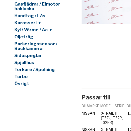
Gasfjädrar / Elmotor
baklucka
Handtag / Lås
Karosseri ▼
Kyl / Värme / Ac ▼
Oljetråg
Parkeringssensor /
Backkamera
Sidospeglar
Spjällhus
Torkare / Spolning
Turbo
Övrigt
Passar till
BILMÄRKE
MODELLSERIE
BI
NISSAN
X-TRAIL III
1
(T32\_, T32R,
T32RR)
NISSAN
X-TRAIL III
1