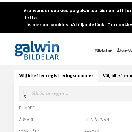
Vi använder cookies på galwin.se. Genom att f
detta.
Läs mer om cookies på följande länk:
Om cookies
Bildelar
Återfö
Välj bil efter registreringsnummer
Välj bil efter
BILMODELL
ÅRSMODELL
TILLV. ÅR/MÅN
VÄXELLÅDA
KAROSS