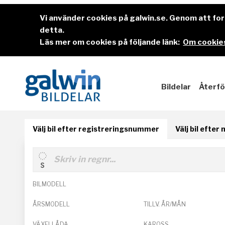
Vi använder cookies på galwin.se. Genom att f
detta.
Läs mer om cookies på följande länk:
Om cookies
Bildelar
Återfö
Välj bil efter registreringsnummer
Välj bil efter
BILMODELL
ÅRSMODELL
TILLV. ÅR/MÅN
VÄXELLÅDA
KAROSS