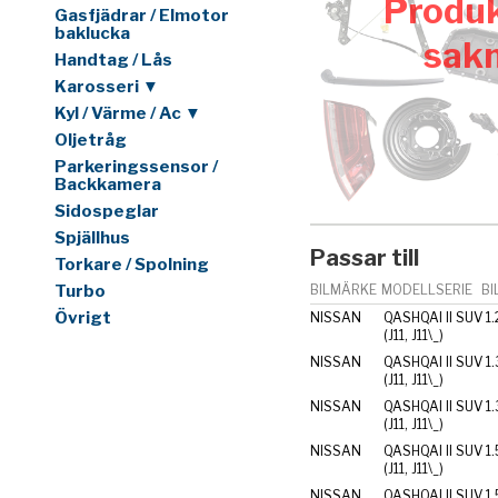
Produk
Gasfjädrar / Elmotor
baklucka
sak
Handtag / Lås
Karosseri ▼
Kyl / Värme / Ac ▼
Oljetråg
Parkeringssensor /
Backkamera
Sidospeglar
Spjällhus
Passar till
Torkare / Spolning
Turbo
BILMÄRKE
MODELLSERIE
BI
Övrigt
NISSAN
QASHQAI II SUV
1
(J11, J11\_)
NISSAN
QASHQAI II SUV
1
(J11, J11\_)
NISSAN
QASHQAI II SUV
1
(J11, J11\_)
NISSAN
QASHQAI II SUV
1.
(J11, J11\_)
NISSAN
QASHQAI II SUV
1.