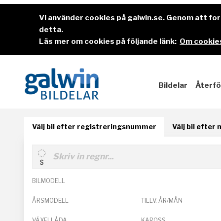
Vi använder cookies på galwin.se. Genom att f
detta.
Läs mer om cookies på följande länk:
Om cookies
Bildelar
Återfö
Välj bil efter registreringsnummer
Välj bil efter
BILMODELL
ÅRSMODELL
TILLV. ÅR/MÅN
VÄXELLÅDA
KAROSS