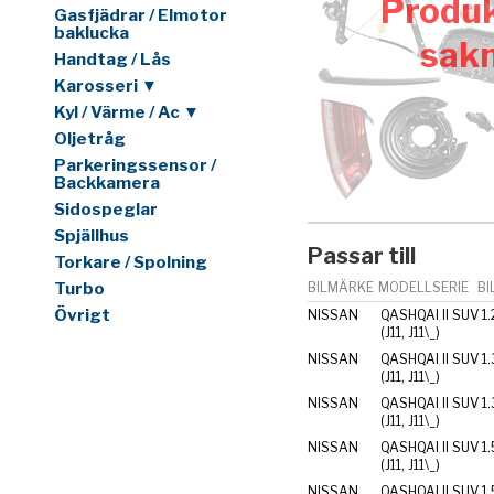
Produk
Gasfjädrar / Elmotor
baklucka
sak
Handtag / Lås
Karosseri ▼
Kyl / Värme / Ac ▼
Oljetråg
Parkeringssensor /
Backkamera
Sidospeglar
Spjällhus
Passar till
Torkare / Spolning
Turbo
BILMÄRKE
MODELLSERIE
BI
Övrigt
NISSAN
QASHQAI II SUV
1
(J11, J11\_)
NISSAN
QASHQAI II SUV
1
(J11, J11\_)
NISSAN
QASHQAI II SUV
1
(J11, J11\_)
NISSAN
QASHQAI II SUV
1.
(J11, J11\_)
NISSAN
QASHQAI II SUV
1.