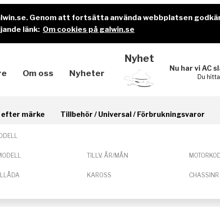
alwin.se. Genom att fortsätta använda webbplatsen godkä
jande länk:
Om cookies på galwin.se
Nyhet
Nu har vi AC s
re
Om oss
Nyheter
Du hitt
il efter märke
Tillbehör / Universal / Förbrukningsvaror
ODELL
MODELL
TILLV. ÅR/MÅN
MOTORKO
ELLÅDA
KAROSS
CHASSINR