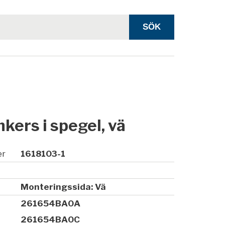
nkers i spegel, vä
er
1618103-1
Monteringssida: Vä
261654BA0A
261654BA0C