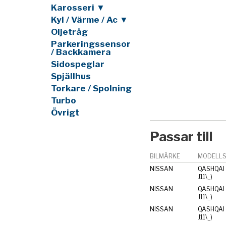
Karosseri ▼
Kyl / Värme / Ac ▼
Oljetråg
Parkeringssensor
/ Backkamera
Sidospeglar
Spjällhus
Torkare / Spolning
Turbo
Övrigt
Passar till
BILMÄRKE
MODELLS
NISSAN
QASHQAI I
J11\_)
NISSAN
QASHQAI I
J11\_)
NISSAN
QASHQAI I
J11\_)