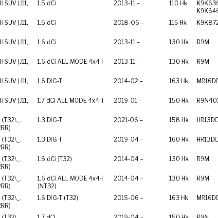
I SUV (J11,
1.5 dCi
2013-11 –
110 Hk
K9K636
K9K64
I SUV (J11,
1.5 dCi
2018-06 –
116 Hk
K9K87
I SUV (J11,
1.6 dCi
2013-11 –
130 Hk
R9M
I SUV (J11,
1.6 dCi ALL MODE 4x4-i
2013-11 –
130 Hk
R9M
I SUV (J11,
1.6 DIG-T
2014-02 –
163 Hk
MR16D
I SUV (J11,
1.7 dCi ALL MODE 4x4-i
2019-01 –
150 Hk
R9N40
I (T32\_,
1.3 DIG-T
2021-06 –
158 Hk
HR13D
2RR)
I (T32\_,
1.3 DIG-T
2019-04 –
160 Hk
HR13D
2RR)
I (T32\_,
1.6 dCi (T32)
2014-04 –
130 Hk
R9M
2RR)
I (T32\_,
1.6 dCi ALL MODE 4x4-i
2014-04 –
130 Hk
R9M
2RR)
(NT32)
I (T32\_,
1.6 DIG-T (T32)
2015-06 –
163 Hk
MR16D
2RR)
I (T32\_,
1.7 dCi
2019-04 –
150 Hk
R9N