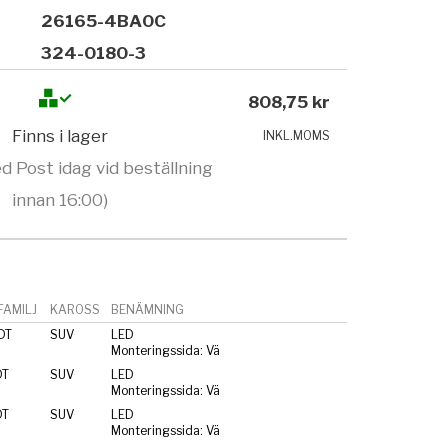
26165-4BA0C
324-0180-3
808,75 kr
Finns i lager
INKL.MOMS
d Post idag vid beställning
innan 16:00)
AMILJ
KAROSS
BENÄMNING
DT
SUV
LED
Monteringssida: Vä
DT
SUV
LED
Monteringssida: Vä
DT
SUV
LED
Monteringssida: Vä