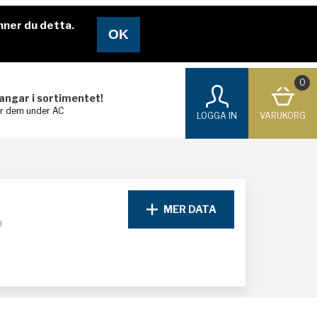
nner du detta.
0
langar i sortimentet!
ar dem under AC
LOGGA IN
VARUKORG
MER DATA
D