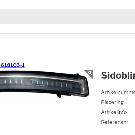
1618103-1
Sidobli
Artikelnumm
Placering
Artikelinfo
Referensnr