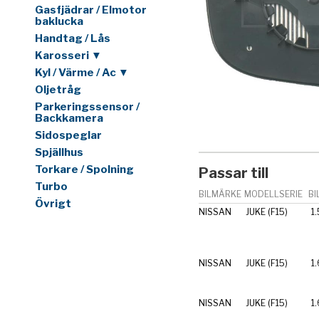
Gasfjädrar / Elmotor
baklucka
Handtag / Lås
Karosseri ▼
Kyl / Värme / Ac ▼
Oljetråg
Parkeringssensor /
Backkamera
Sidospeglar
Spjällhus
Torkare / Spolning
Passar till
Turbo
BILMÄRKE
MODELLSERIE
BI
Övrigt
NISSAN
JUKE (F15)
1.
NISSAN
JUKE (F15)
1.
NISSAN
JUKE (F15)
1.