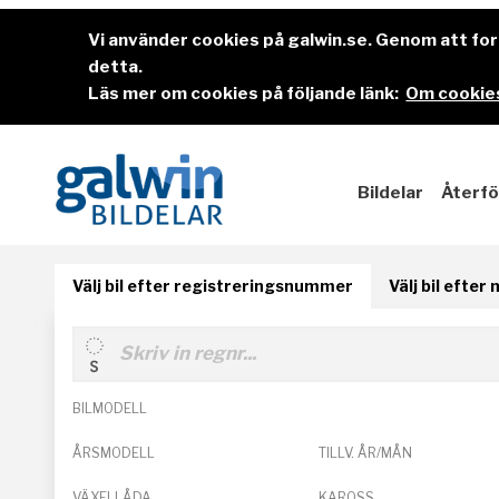
Vi använder cookies på galwin.se. Genom att f
detta.
Läs mer om cookies på följande länk:
Om cookies
Bildelar
Återfö
Välj bil efter registreringsnummer
Välj bil efter
BILMODELL
ÅRSMODELL
TILLV. ÅR/MÅN
VÄXELLÅDA
KAROSS