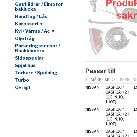
Produk
Gasfjädrar / Elmotor
baklucka
sak
Handtag / Lås
Karosseri ▼
Kyl / Värme / Ac ▼
Oljetråg
Parkeringssensor /
Backkamera
Sidospeglar
Spjällhus
Passar till
Torkare / Spolning
Turbo
BILMÄRKE
MODELLSERIE
BI
Övrigt
NISSAN
QASHQAI /
1.
QASHQAI +2 I
(J10, NJ10,
JJ10E)
NISSAN
QASHQAI /
1.
QASHQAI +2 I
(J10, NJ10,
JJ10E)
NISSAN
QASHQAI /
1.
QASHQAI +2 I