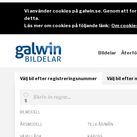
Vi använder cookies på galwin.se. Genom att f
detta.
Läs mer om cookies på följande länk:
Om cookies
Bildelar
Återfö
Välj bil efter registreringsnummer
Välj bil efter
BILMODELL
ÅRSMODELL
TILLV. ÅR/MÅN
VÄXELLÅDA
KAROSS