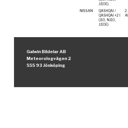
JJ10E)
NISSAN
QASHQAI /
2
QASHQAI +2 I
Al
(J10, NJ10,
JJ10E)
Galwin Bildelar AB
Meteorologvägen 2
555 93 Jönköping