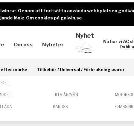
alwin.se. Genom att fortsätta använda webbplatsen godkä
jande länk:
Om cookies på galwin.se
Nyhet
Nu har vi AC s
re
Om oss
Nyheter
Du hitt
il efter märke
Tillbehör / Universal / Förbrukningsvaror
ODELL
MODELL
TILLV. ÅR/MÅN
MOTORKO
ELLÅDA
KAROSS
CHASSINR