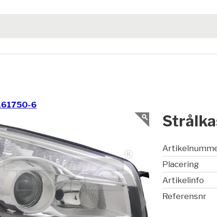
161750-6
Strålka
Artikelnumm
Placering
Artikelinfo
Referensnr