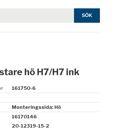
stare hö H7/H7 ink
er
161750-6
Monteringssida: Hö
16170146
20-12319-15-2