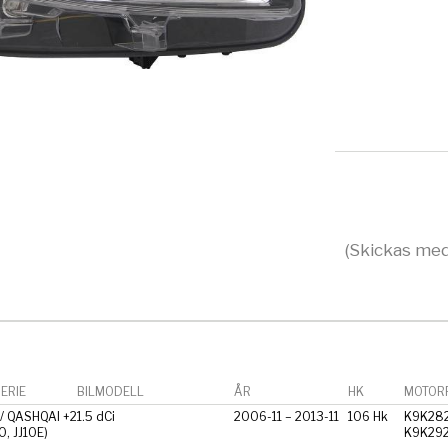
(Skickas med
ERIE
BILMODELL
ÅR
HK
MOTORF
/ QASHQAI +2
1.5 dCi
2006-11 – 2013-11
106 Hk
K9K282
10, JJ10E)
K9K29