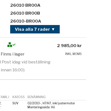
26010 BR00A
26010 BR00B
26010-BR00A
Visa alla 7 rader ▼
2 985,00 kr
Finns i lager
INKL.MOMS
 Post idag vid beställning
innan 16:00)
AMILJ
KAROSS
BENÄMNING
,
SUV
02/2010-, H7/H7, inkl justermotor
2
Monteringssida: Hö