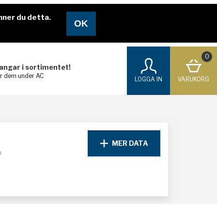
nner du detta.
0
langar i sortimentet!
ar dem under AC
LOGGA IN
VARUKORG
MER DATA
D