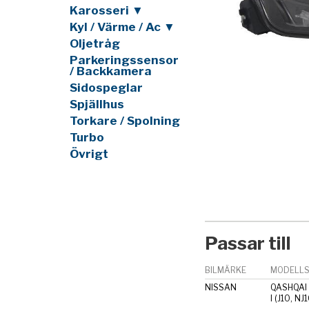
Karosseri ▼
Kyl / Värme / Ac ▼
Oljetråg
Parkeringssensor
/ Backkamera
Sidospeglar
Spjällhus
Torkare / Spolning
Turbo
Övrigt
Passar till
BILMÄRKE
MODELLS
NISSAN
QASHQAI 
I (J10, NJ