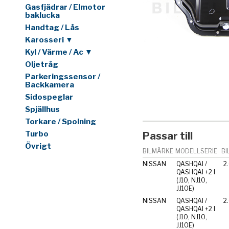
Gasfjädrar / Elmotor
baklucka
Handtag / Lås
Karosseri ▼
Kyl / Värme / Ac ▼
Oljetråg
Parkeringssensor /
Backkamera
Sidospeglar
Spjällhus
Torkare / Spolning
Turbo
Passar till
Övrigt
BILMÄRKE
MODELLSERIE
BI
NISSAN
QASHQAI /
2
QASHQAI +2 I
(J10, NJ10,
JJ10E)
NISSAN
QASHQAI /
2.
QASHQAI +2 I
(J10, NJ10,
JJ10E)