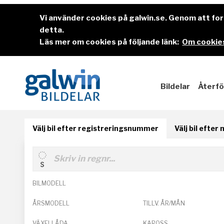
Vi använder cookies på galwin.se. Genom att f
detta.
Läs mer om cookies på följande länk:
Om cookies
Bildelar
Återfö
Välj bil efter registreringsnummer
Välj bil efter
BILMODELL
ÅRSMODELL
TILLV. ÅR/MÅN
VÄXELLÅDA
KAROSS