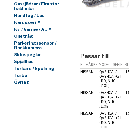
Gasfjädrar / Elmotor
baklucka
Handtag / Lås
Karosseri ▼
Kyl / Värme / Ac ▼
Oljetråg
Parkeringssensor /
Backkamera
Sidospeglar
Passar till
Spjällhus
BILMÄRKE
MODELLSERIE
BI
Torkare / Spolning
NISSAN
QASHQAI /
1.
Turbo
QASHQAI +2 I
(J10, NJ10,
Övrigt
JJ10E)
NISSAN
QASHQAI /
1.
QASHQAI +2 I
(J10, NJ10,
JJ10E)
NISSAN
QASHQAI /
1.
QASHQAI +2 I
(J10, NJ10,
JJ10E)