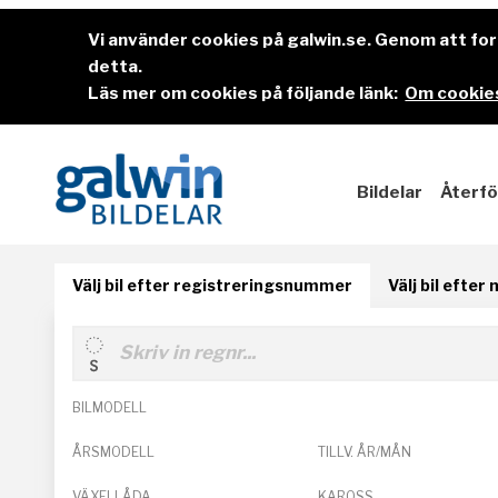
Vi använder cookies på galwin.se. Genom att f
detta.
Läs mer om cookies på följande länk:
Om cookies
Bildelar
Återfö
Välj bil efter registreringsnummer
Välj bil efter
BILMODELL
ÅRSMODELL
TILLV. ÅR/MÅN
VÄXELLÅDA
KAROSS