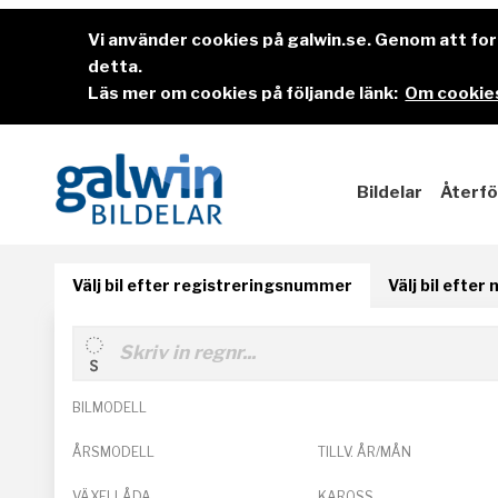
Vi använder cookies på galwin.se. Genom att f
detta.
Läs mer om cookies på följande länk:
Om cookies
Bildelar
Återfö
Välj bil efter registreringsnummer
Välj bil efter
BILMODELL
ÅRSMODELL
TILLV. ÅR/MÅN
VÄXELLÅDA
KAROSS