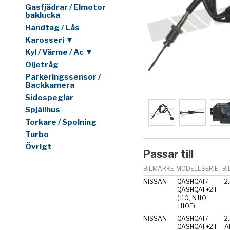
Gasfjädrar / Elmotor
baklucka
Handtag / Lås
Karosseri ▼
Kyl / Värme / Ac ▼
Oljetråg
Parkeringssensor /
Backkamera
Sidospeglar
Spjällhus
Torkare / Spolning
Turbo
Övrigt
Passar till
BILMÄRKE
MODELLSERIE
BI
NISSAN
QASHQAI /
2
QASHQAI +2 I
(J10, NJ10,
JJ10E)
NISSAN
QASHQAI /
2
QASHQAI +2 I
Al