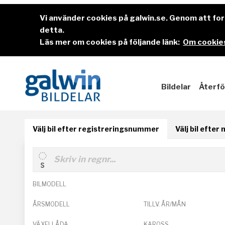
Vi använder cookies på galwin.se. Genom att f
detta.
Läs mer om cookies på följande länk:
Om cookies
Bildelar
Återfö
Välj bil efter registreringsnummer
Välj bil efter
BILMODELL
ÅRSMODELL
TILLV. ÅR/MÅN
VÄXELLÅDA
KAROSS