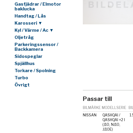
Gasfjädrar / Elmotor
baklucka
Handtag / Lås
Karosseri ▼
Kyl / Värme / Ac ▼
Oljetråg
Parkeringssensor /
Backkamera
Sidospeglar
Spjällhus
Torkare / Spolning
Turbo
Övrigt
Passar till
BILMÄRKE
MODELLSERIE
BI
NISSAN
QASHQAI /
1.
QASHQAI +2 I
(J10, NJ10,
JJ10E)