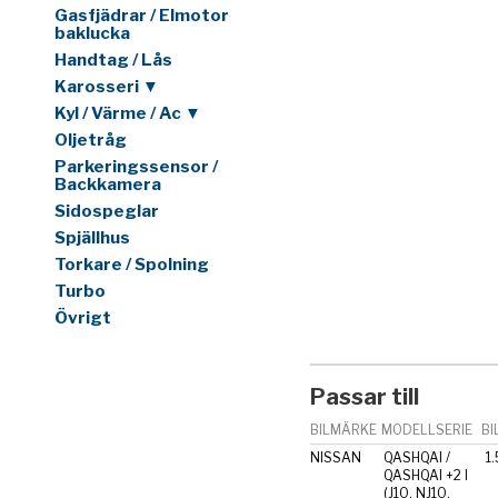
Gasfjädrar / Elmotor
baklucka
Handtag / Lås
Karosseri ▼
Kyl / Värme / Ac ▼
Oljetråg
Parkeringssensor /
Backkamera
Sidospeglar
Spjällhus
Torkare / Spolning
Turbo
Övrigt
Passar till
BILMÄRKE
MODELLSERIE
BI
NISSAN
QASHQAI /
1.
QASHQAI +2 I
(J10, NJ10,