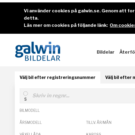
Vi använder cookies på galwin.se. Genom att f
detta.
Läs mer om cookies på följande länk:
Om cookies
Bildelar
Återfö
Välj bil efter registreringsnummer
Välj bil efter
BILMODELL
ÅRSMODELL
TILLV. ÅR/MÅN
VÄXELLÅDA
KAROSS