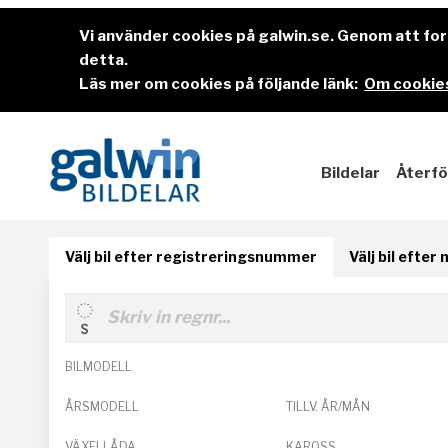
Vi använder cookies på galwin.se. Genom att f
detta.
Läs mer om cookies på följande länk:
Om cookies
Bildelar
Återfö
Välj bil efter registreringsnummer
Välj bil efter
BILMODELL
ÅRSMODELL
TILLV. ÅR/MÅN
VÄXELLÅDA
KAROSS