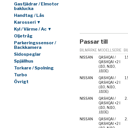
Gasfjädrar / Elmotor
baklucka
Handtag / Lås
Karosseri ▼
Kyl / Värme / Ac ▼
Oljetråg
Passar till
Parkeringssensor /
Backkamera
BILMÄRKE
MODELLSERIE
BI
Sidospeglar
NISSAN
QASHQAI /
1.
Spjällhus
QASHQAI +2 I
(J10, NJ10,
Torkare / Spolning
JJ10E)
Turbo
NISSAN
QASHQAI /
1.
Övrigt
QASHQAI +2 I
(J10, NJ10,
JJ10E)
NISSAN
QASHQAI /
2
QASHQAI +2 I
(J10, NJ10,
JJ10E)
NISSAN
QASHQAI /
2.
QASHQAI +2 I